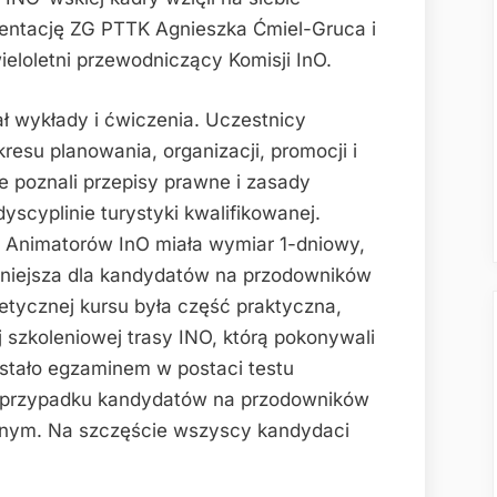
rientację ZG PTTK Agnieszka Ćmiel-Gruca i
eloletni przewodniczący Komisji InO.
ł wykłady i ćwiczenia. Uczestnicy
resu planowania, organizacji, promocji i
kże poznali przepisy prawne i zasady
scyplinie turystyki kwalifikowanej.
 Animatorów InO miała wymiar 1-dniowy,
rniejsza dla kandydatów na przodowników
etycznej kursu była część praktyczna,
 szkoleniowej trasy INO, którą pokonywali
stało egzaminem w postaci testu
 przypadku kandydatów na przodowników
nym. Na szczęście wszyscy kandydaci