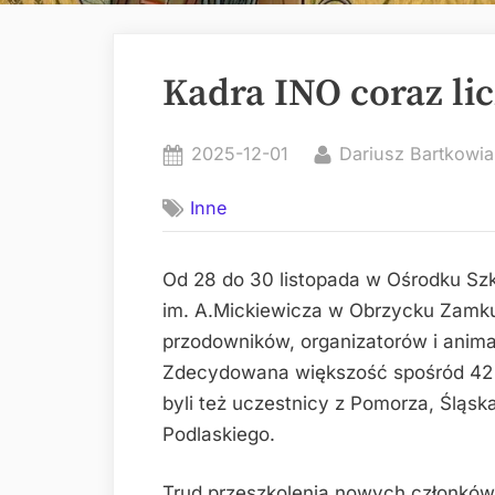
Kadra INO coraz lic
Posted
By
2025-12-01
Dariusz Bartkowia
on
Inne
Od 28 do 30 listopada w Ośrodku 
im. A.Mickiewicza w Obrzycku Zamku
przodowników, organizatorów i anima
Zdecydowana większość spośród 42 u
byli też uczestnicy z Pomorza, Śląsk
Podlaskiego.
Trud przeszkolenia nowych członków 