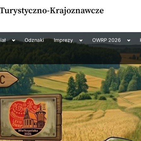
 Turystyczno-Krajoznawcze
Toggle
Toggle
Toggl
iał
Odznaki
Imprezy
OWRP 2026
sub-
sub-
sub-
menu
menu
menu