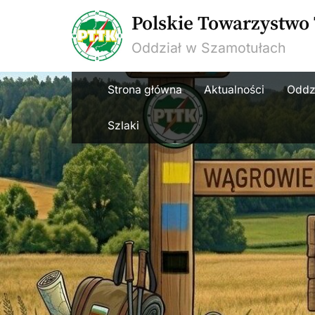
Skip
Polskie Towarzystwo
to
Oddział w Szamotułach
content
Strona główna
Aktualności
Oddz
Szlaki