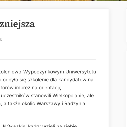
zniejsza
k
Szkoleniowo-Wypoczynkowym Uniwersytetu
 odbyło się szkolenie dla kandydatów na
torów imprez na orientację.
czestników stanowili Wielkopolanie, ale
a, a także okolic Warszawy i Radzynia
INO-wskiej kadry wzięli na siebie