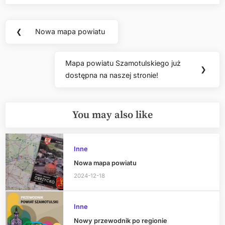
Nawigacja
❮
Nowa mapa powiatu
Previous
wpisu
Post:
Mapa powiatu Szamotulskiego już
Next
❯
dostępna na naszej stronie!
Post:
You may also like
Inne
Nowa mapa powiatu
2024-12-18
Inne
Nowy przewodnik po regionie