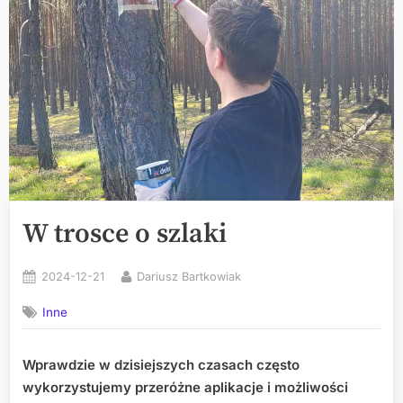
W trosce o szlaki
Posted
By
2024-12-21
Dariusz Bartkowiak
on
Inne
Wprawdzie w dzisiejszych czasach często
wykorzystujemy przeróżne aplikacje i możliwości