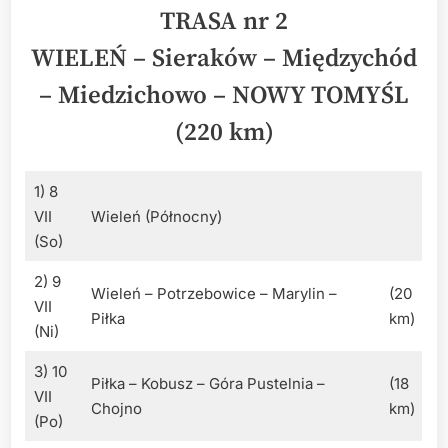
TRASA nr 2
WIELEŃ – Sieraków – Międzychód
– Miedzichowo – NOWY TOMYŚL
(220 km)
1) 8
VII
Wieleń (Północny)
(So)
2) 9
Wieleń – Potrzebowice – Marylin –
(20
VII
Piłka
km)
(Ni)
3) 10
Piłka – Kobusz – Góra Pustelnia –
(18
VII
Chojno
km)
(Po)