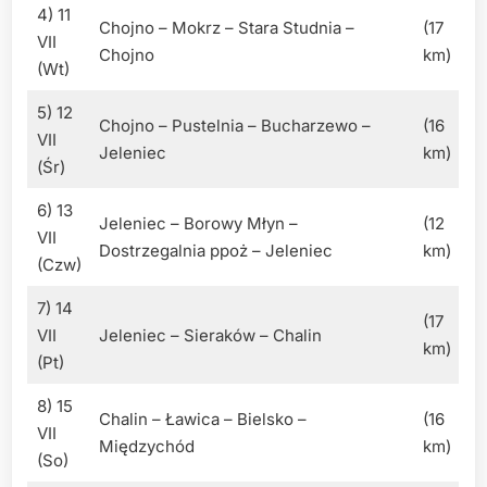
4) 11
Chojno – Mokrz – Stara Studnia –
(17
VII
Chojno
km)
(Wt)
5) 12
Chojno – Pustelnia – Bucharzewo –
(16
VII
Jeleniec
km)
(Śr)
6) 13
Jeleniec – Borowy Młyn –
(12
VII
Dostrzegalnia ppoż – Jeleniec
km)
(Czw)
7) 14
(17
VII
Jeleniec – Sieraków – Chalin
km)
(Pt)
8) 15
Chalin – Ławica – Bielsko –
(16
VII
Międzychód
km)
(So)