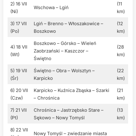
2) 16 VII
(11
Wschowa – Lgiń
(Ni)
km)
3) 17 VII
Lgiń – Brenno – Włoszakowice –
(12
(Po)
Boszkowo
km)
Boszkowo – Górsko – Wieleń
4) 18 VII
(28
Zaobrzański – Kaszczor –
(Wt)
km)
Świętno
5) 19 VII
Świętno – Obra – Wolsztyn –
(22
(Śr)
Karpicko
km)
6) 20 VII
Karpicko – Kuźnica Zbąska – Szarki
(21
(Czw)
– Chrośnica
km)
7) 21 VII
Chrośnica – Jastrzębsko Stare –
(13
(Pt)
Sękowo – Nowy Tomyśl
km)
8) 22 VII
Nowy Tomyśl – zwiedzanie miasta