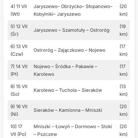
4) 11 VII
Jaryszewo– Obrzycko– Słopanowo–
(20
(Wt)
Kobylniki– Jaryszewo
km)
5) 12 VII
(19
Jaryszewo – Szamotuły – Ostroróg
(Śr)
km)
6) 13 VII
(17
Ostroróg – Zajączkowo – Nojewo
(Czw)
km)
7) 14 VII
Nojewo – Śródka – Pakawie –
(17
(Pt)
Karolewo
km)
8) 15 VII
(13
Karolewo – Tuchola – Sieraków
(So)
km)
9) 16 VII
(20
Sieraków – Kamionna – Mniszki
(Ni)
km)
10) 17
Mniszki – Łowyń – Dormowo – Stoki
(20
VII (Po)
– Pszczew
km)