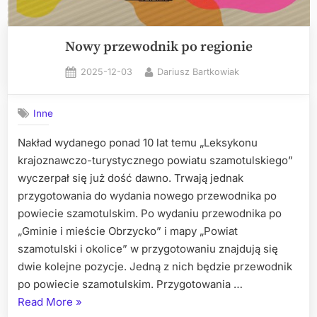
Nowy przewodnik po regionie
Posted
By
2025-12-03
Dariusz Bartkowiak
on
Inne
Nakład wydanego ponad 10 lat temu „Leksykonu
krajoznawczo-turystycznego powiatu szamotulskiego”
wyczerpał się już dość dawno. Trwają jednak
przygotowania do wydania nowego przewodnika po
powiecie szamotulskim. Po wydaniu przewodnika po
„Gminie i mieście Obrzycko” i mapy „Powiat
szamotulski i okolice” w przygotowaniu znajdują się
dwie kolejne pozycje. Jedną z nich będzie przewodnik
po powiecie szamotulskim. Przygotowania …
„Nowy
Read More
»