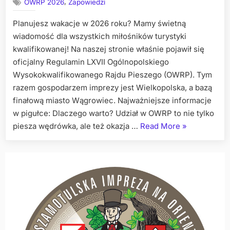
,
OWRP 2026
Zapowiedzi
Planujesz wakacje w 2026 roku? Mamy świetną
wiadomość dla wszystkich miłośników turystyki
kwalifikowanej! Na naszej stronie właśnie pojawił się
oficjalny Regulamin LXVII Ogólnopolskiego
Wysokokwalifikowanego Rajdu Pieszego (OWRP). Tym
razem gospodarzem imprezy jest Wielkopolska, a bazą
finałową miasto Wągrowiec. Najważniejsze informacje
w pigułce: Dlaczego warto? Udział w OWRP to nie tylko
„Regulamin
piesza wędrówka, ale też okazja …
Read More
»
LXVII
OWRP
„Wielkopolsk
2026”
już
dostępny!”