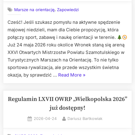
,
Marsze na orientację
Zapowiedzi
Cześć! Jeśli szukasz pomysłu na aktywne spędzenie
majowej niedzieli, mam dla Ciebie propozycję, która
połączy sport, zabawę i naukę orientacji w terenie.
Już 24 maja 2026 roku okolice Wronek staną się areną
XXVI Otwartych Mistrzostw Powiatu Szamotulskiego w
Turystycznych Marszach na Orientację. To nie tylko
sportowa rywalizacja, ale przede wszystkim świetna
„XXVI
okazja, by sprawdzić …
Read More
»
OTWARTE
MISTRZOSTWAPOWIAT
SZAMOTULSKIEGOW
Regulamin LXVII OWRP „Wielkopolska 2026”
TURYSTYCZNYCHMARS
już dostępny!
NA
Posted
By
2026-04-24
Dariusz Bartkowiak
ORIENTACJĘ”
on