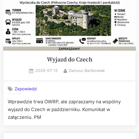
Wyjazd do Czech
Posted
By
2026-07-13
Dariusz Bartkowiak
on
Zapowiedzi
Wprawdzie trwa OWRP, ale zapraszamy na wspólny
wyjazd do Czech w październiku. Komunikat w
załączeniu. PM