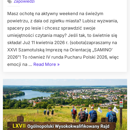
Zapowiedzi
Masz ochotę na aktywny weekend na świeżym
powietrzu, z dala od zgiełku miasta? Lubisz wyzwania,
spacery po lesie i chcesz sprawdzić swoje
umiejętności czytania mapy? Jeśli tak, to świetnie się
składa! Już 11 kwietnia 2026 r. (sobota)zapraszamy na
XXVI Szamotulską Imprezę na Orientację „SAMINO’
2026”! To również IV runda Pucharu Polski 2026, więc
„Kompas
emocji na …
Read More
»
w
dłoń
i
ruszamy
w
las!
Zapraszamy
na
XXVI