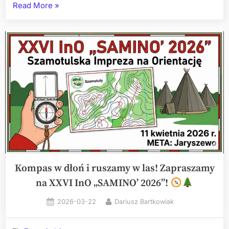
„Wiosenna
Read More
»
przygoda
z
historią
w
tle!
Zapraszamy
na
IX
Rajd
Szlakami
Powstania
Wielkopolskiego
Kompas w dłoń i ruszamy w las! Zapraszamy
na XXVI InO „SAMINO’ 2026”!
”
Posted
By
2026-03-22
Dariusz Bartkowiak
on