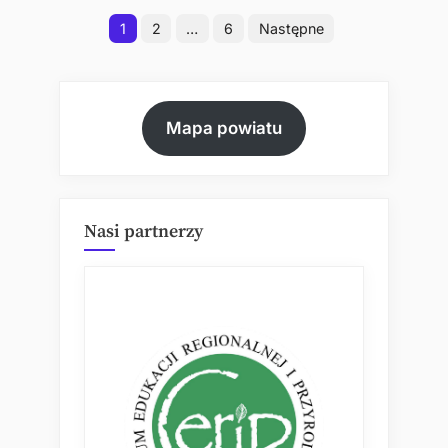
Stronicowanie
liczniejsza”
1
2
…
6
Następne
wpisów
Mapa powiatu
Nasi partnerzy