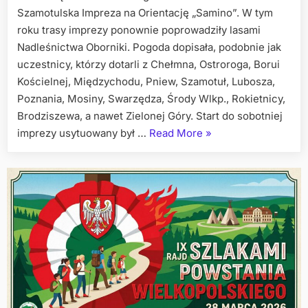
Szamotulska Impreza na Orientację „Samino”. W tym
roku trasy imprezy ponownie poprowadziły lasami
Nadleśnictwa Oborniki. Pogoda dopisała, podobnie jak
uczestnicy, którzy dotarli z Chełmna, Ostroroga, Borui
Kościelnej, Międzychodu, Pniew, Szamotuł, Lubosza,
Poznania, Mosiny, Swarzędza, Środy Wlkp., Rokietnicy,
Brodziszewa, a nawet Zielonej Góry. Start do sobotniej
„XXVI
imprezy usytuowany był …
Read More
»
SAMINO
już
za
nami”