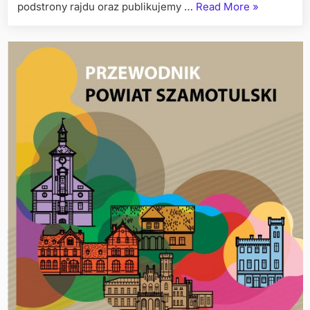
„Odliczanie
podstrony rajdu oraz publikujemy …
Read More
»
rozpoczęte!
Podstrona
i
Pierwszy
Komunikat
OWRP
Wielkopolsk
2026
już
są!”