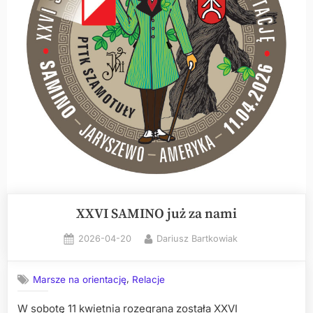
XXVI SAMINO już za nami
Posted
By
2026-04-20
Dariusz Bartkowiak
on
,
Marsze na orientację
Relacje
W sobotę 11 kwietnia rozegrana została XXVI