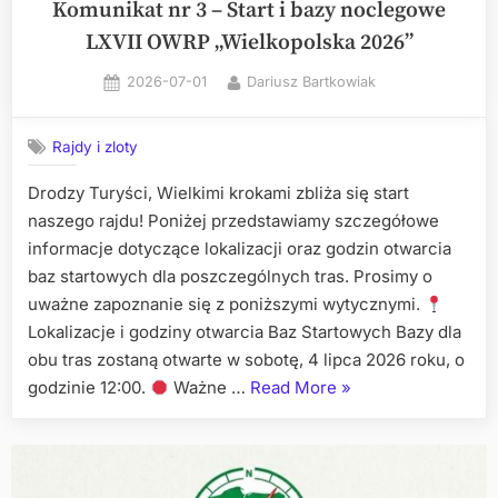
Komunikat nr 3 – Start i bazy noclegowe
LXVII OWRP „Wielkopolska 2026”
Posted
By
2026-07-01
Dariusz Bartkowiak
on
Rajdy i zloty
Drodzy Turyści, Wielkimi krokami zbliża się start
naszego rajdu! Poniżej przedstawiamy szczegółowe
informacje dotyczące lokalizacji oraz godzin otwarcia
baz startowych dla poszczególnych tras. Prosimy o
uważne zapoznanie się z poniższymi wytycznymi.
Lokalizacje i godziny otwarcia Baz Startowych Bazy dla
obu tras zostaną otwarte w sobotę, 4 lipca 2026 roku, o
„Komunikat
godzinie 12:00.
Ważne …
Read More
»
nr
3
–
Start