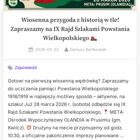
Wiosenna przygoda z historią w tle!
Zapraszamy na IX Rajd Szlakami Powstania
Wielkopolskiego
Posted
By
2026-03-22
Dariusz Bartkowiak
on
Zapowiedzi
Gotowi na pierwszą wiosenną wędrówkę? Zapraszamy
do uczczenia pamięci Powstania Wielkopolskiego
1918/1919 w najlepszy możliwy sposób – aktywnie, na
szlaku! Już 28 marca 2026 r. (sobota) odbędzie się IX
Rajd Szlakami Powstania Wielkopolskiego.
META:
Ośrodek Wypoczynkowy OLANDIA w Prusimiu (gm.
Kwilcz).
Drużyny na mecie przyjmujemy od godz.
10:30, a oficjalne zakończenie imprezy planowane …