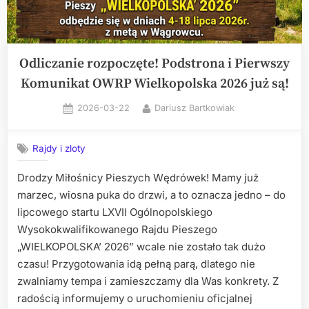
InO
„SAMINO’
2026”!
Odliczanie rozpoczęte! Podstrona i Pierwszy
Komunikat OWRP Wielkopolska 2026 już są!
”
Posted
By
2026-03-22
Dariusz Bartkowiak
on
Rajdy i zloty
Drodzy Miłośnicy Pieszych Wędrówek! Mamy już
marzec, wiosna puka do drzwi, a to oznacza jedno – do
lipcowego startu LXVII Ogólnopolskiego
Wysokokwalifikowanego Rajdu Pieszego
„WIELKOPOLSKA’ 2026” wcale nie zostało tak dużo
czasu! Przygotowania idą pełną parą, dlatego nie
zwalniamy tempa i zamieszczamy dla Was konkrety. Z
radością informujemy o uruchomieniu oficjalnej