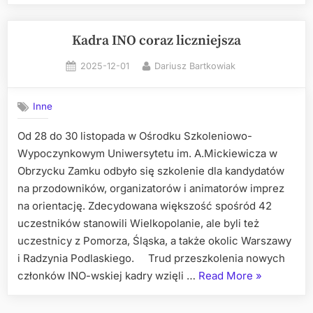
przewodnik
po
regionie”
Kadra INO coraz liczniejsza
Posted
By
2025-12-01
Dariusz Bartkowiak
on
Inne
Od 28 do 30 listopada w Ośrodku Szkoleniowo-
Wypoczynkowym Uniwersytetu im. A.Mickiewicza w
Obrzycku Zamku odbyło się szkolenie dla kandydatów
na przodowników, organizatorów i animatorów imprez
na orientację. Zdecydowana większość spośród 42
uczestników stanowili Wielkopolanie, ale byli też
uczestnicy z Pomorza, Śląska, a także okolic Warszawy
i Radzynia Podlaskiego. Trud przeszkolenia nowych
„Kadra
członków INO-wskiej kadry wzięli …
Read More
»
INO
coraz