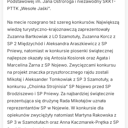
Podstawowej im. Jana Ostroroga i niezawodny SKKT-
PTTK „Wesołe Jaśki”.
Na mecie rozegrano też szereg konkursów. Największą
wiedzę turystyczno-krajoznawczą zaprezentowały
Zuzanna Bartkowiak z LO Szamotuły, Zuzanna Korcz z
SP 2 Międzychód i Aleksandra Araszkiewicz z SP
Pniewy, natomiast w konkursie piosenki świątecznej
najlepsze okazały się Antosia Kosiorek oraz Agata i
Marcelina Żarna z SP Nojewo. Zwycięzcami konkursu
na projekt znaczka przyszłorocznego rajdu zostali
Mikołaj i Aleksander Tomkowiak z SP 3 Szamotuły, a
konkursu „Choinka Strojnisia” SP Nojewo przed SP
Brodziszewo i SP Pniewy. Za najbardziej świątecznie
prezentująca się drużynę Rada Mikołajów uznała
reprezentantów SP w Nojewie. W konkursie dla
opiekunów zwyciężyły natomiast Martyna Rakowska z
SP 3 w Szamotułach oraz Anna Kaczmarek-Prętka z SP