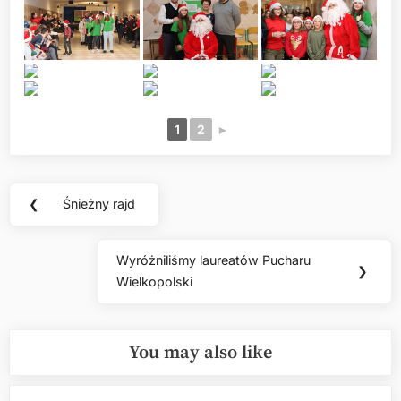
1
2
►
Nawigacja
❮
Śnieżny rajd
Previous
wpisu
Post:
Wyróżniliśmy laureatów Pucharu
Next
❯
Wielkopolski
Post:
You may also like