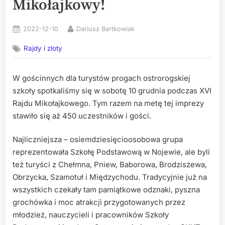
Mikołajkowy!
Posted
By
2022-12-10
Dariusz Bartkowiak
on
Rajdy i zloty
W gościnnych dla turystów progach ostrorogskiej
szkoły spotkaliśmy się w sobotę 10 grudnia podczas XVI
Rajdu Mikołajkowego. Tym razem na metę tej imprezy
stawiło się aż 450 uczestników i gości.
Najliczniejsza – osiemdziesięcioosobowa grupa
reprezentowała Szkołę Podstawową w Nojewie, ale byli
też turyści z Chełmna, Pniew, Baborowa, Brodziszewa,
Obrzycka, Szamotuł i Międzychodu. Tradycyjnie już na
wszystkich czekały tam pamiątkowe odznaki,
pyszna
grochówka i moc atrakcji przygotowanych przez
młodzież, nauczycieli i pracowników Szkoły