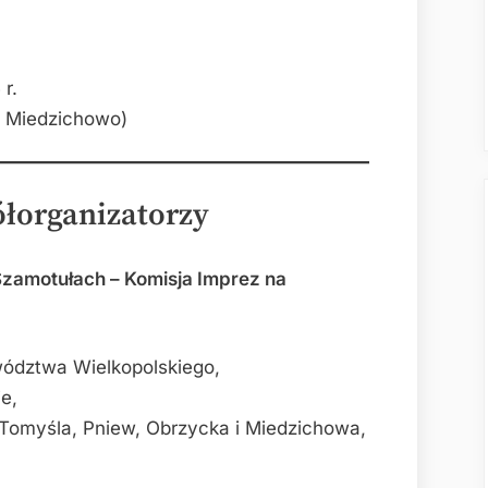
r.
a Miedzichowo)
ółorganizatorzy
zamotułach – Komisja Imprez na
ództwa Wielkopolskiego,
e,
omyśla, Pniew, Obrzycka i Miedzichowa,