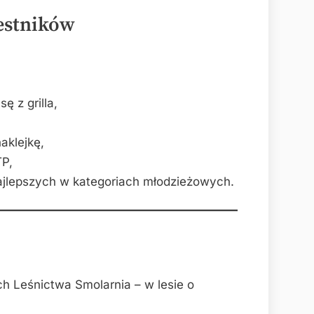
estników
ę z grilla,
aklejkę,
TP,
ajlepszych w kategoriach młodzieżowych.
h Leśnictwa Smolarnia – w lesie o