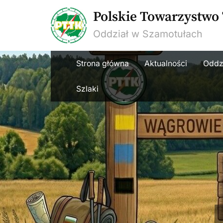
Skip
Polskie Towarzystwo
to
Oddział w Szamotułach
content
Strona główna
Aktualności
Oddz
Szlaki