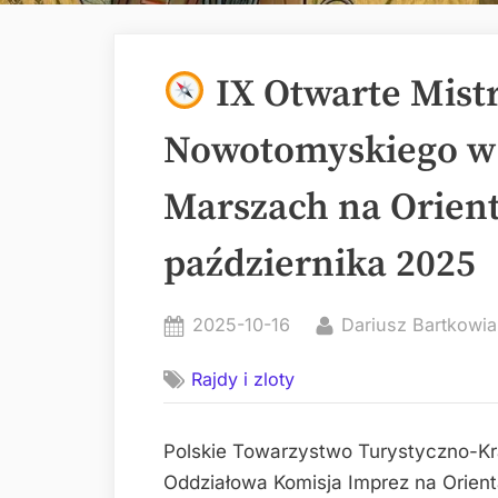
IX Otwarte Mist
Nowotomyskiego w 
Marszach na Orient
października 2025
Posted
By
2025-10-16
Dariusz Bartkowia
on
Rajdy i zloty
Polskie Towarzystwo Turystyczno-K
Oddziałowa Komisja Imprez na Orien