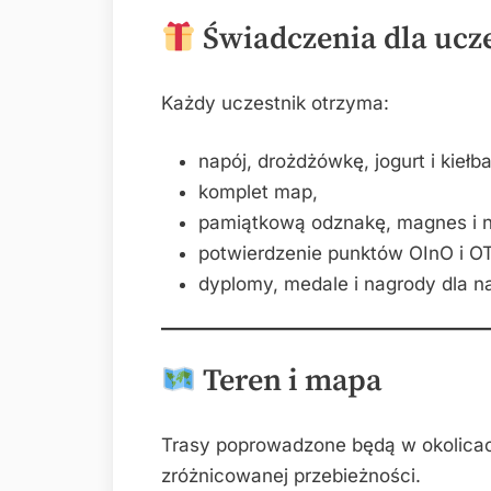
Świadczenia dla ucz
Każdy uczestnik otrzyma:
napój, drożdżówkę, jogurt i kiełbas
komplet map,
pamiątkową odznakę, magnes i n
potwierdzenie punktów OInO i O
dyplomy, medale i nagrody dla n
Teren i mapa
Trasy poprowadzone będą w okolicac
zróżnicowanej przebieżności.