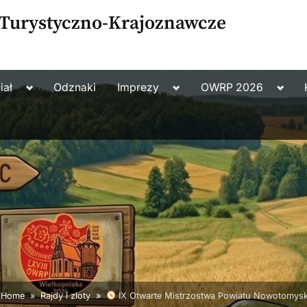
 Turystyczno-Krajoznawcze
Toggle
Toggle
Toggl
iał
Odznaki
Imprezy
OWRP 2026
sub-
sub-
sub-
menu
menu
menu
Home
Rajdy i zloty
IX Otwarte Mistrzostwa Powiatu Nowotomyski