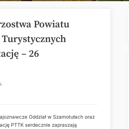
rzostwa Powiatu
Turystycznych
ację – 26
k
rajoznawcze Oddział w Szamotułach oraz
tację PTTK serdecznie zapraszają