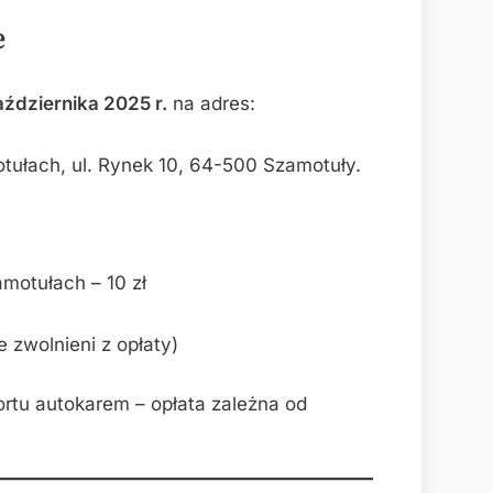
e
ździernika 2025 r.
na adres:
tułach, ul. Rynek 10, 64-500 Szamotuły.
motułach – 10 zł
e zwolnieni z opłaty)
ortu autokarem – opłata zależna od